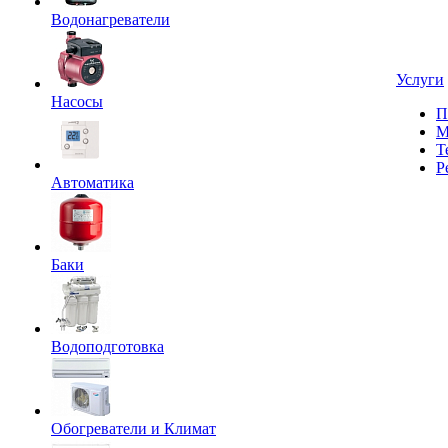
Водонагреватели
Услуги
Насосы
П
М
Т
Р
Автоматика
Баки
Водоподготовка
Обогреватели и Климат