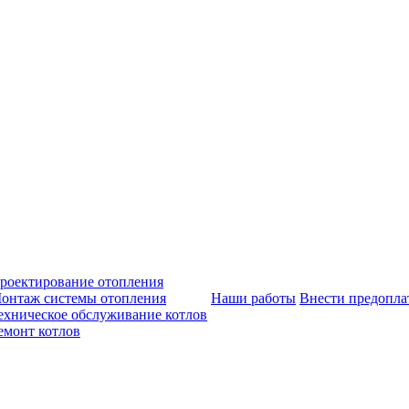
роектирование отопления
онтаж системы отопления
Наши работы
Внести предопла
ехническое обслуживание котлов
емонт котлов