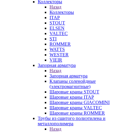
Коллекторы
Назад
Коллекторы
ITAP
STOUT
ELSEN
VALTEC
STI
ROMMER
WATTS
WESTER
VIEIR
Запорная арматура
Назад
Запорная арматура
Клапаны соленойдные
(электромагнитные)
Шаровые краны STOUT
Шаровые краны ITAP
Шаровые краны GIACOMINI
Шаровые краны VALTEC
Шаровые краны ROMMER
Трубы из сшитого полиэтилена и
металлополимера
Назад