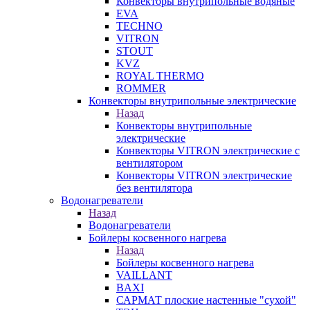
Конвекторы внутрипольные водяные
EVA
TECHNO
VITRON
STOUT
KVZ
ROYAL THERMO
ROMMER
Конвекторы внутрипольные электрические
Назад
Конвекторы внутрипольные
электрические
Конвекторы VITRON электрические с
вентилятором
Конвекторы VITRON электрические
без вентилятора
Водонагреватели
Назад
Водонагреватели
Бойлеры косвенного нагрева
Назад
Бойлеры косвенного нагрева
VAILLANT
BAXI
САРМАТ плоские настенные "сухой"