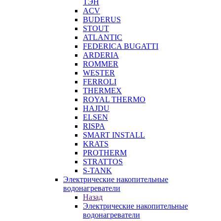
ТЭН
ACV
BUDERUS
STOUT
ATLANTIC
FEDERICA BUGATTI
ARDERIA
ROMMER
WESTER
FERROLI
THERMEX
ROYAL THERMO
HAJDU
ELSEN
RISPA
SMART INSTALL
KRATS
PROTHERM
STRATTOS
S-TANK
Электрические накопительные
водонагреватели
Назад
Электрические накопительные
водонагреватели