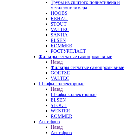
Трубы из сшитого полиэтилена и
металлополимера
HOOBS
REHAU
STOUT
VALTEC
SANHA
ELSEN
ROMMER
РОСТУРПЛАСТ
Фильтры сетчатые самопромывные
Назад
Фильтры сетчатые самопромывные
GOETZE
VALTEC
Шкафы коллекторные
Назад
Шкафы коллекторные
ELSEN
STOUT
WESTER
ROMMER
Антифриз
Назад
Антифриз