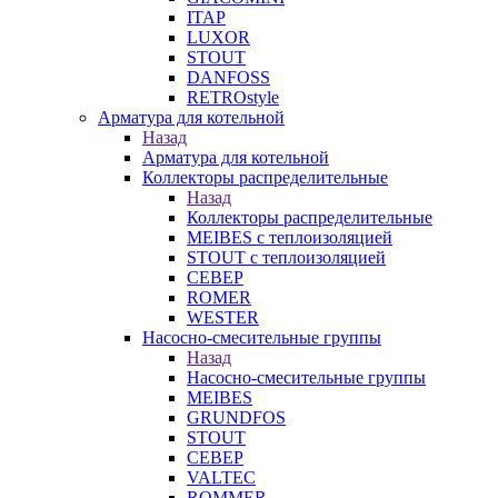
ITAP
LUXOR
STOUT
DANFOSS
RETROstyle
Арматура для котельной
Назад
Арматура для котельной
Коллекторы распределительные
Назад
Коллекторы распределительные
MEIBES с теплоизоляцией
STOUT с теплоизоляцией
СЕВЕР
ROMER
WESTER
Насосно-смесительные группы
Назад
Насосно-смесительные группы
MEIBES
GRUNDFOS
STOUT
СЕВЕР
VALTEC
ROMMER