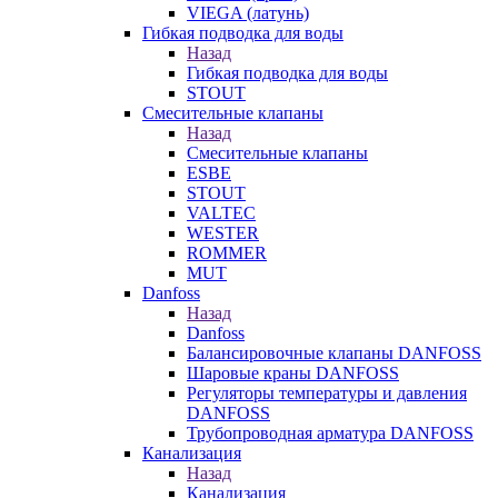
VIEGA (латунь)
Гибкая подводка для воды
Назад
Гибкая подводка для воды
STOUT
Смесительные клапаны
Назад
Смесительные клапаны
ESBE
STOUT
VALTEC
WESTER
ROMMER
MUT
Danfoss
Назад
Danfoss
Балансировочные клапаны DANFOSS
Шаровые краны DANFOSS
Регуляторы температуры и давления
DANFOSS
Трубопроводная арматура DANFOSS
Канализация
Назад
Канализация