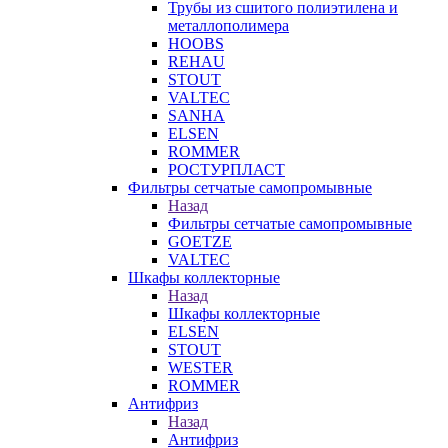
Трубы из сшитого полиэтилена и
металлополимера
HOOBS
REHAU
STOUT
VALTEC
SANHA
ELSEN
ROMMER
РОСТУРПЛАСТ
Фильтры сетчатые самопромывные
Назад
Фильтры сетчатые самопромывные
GOETZE
VALTEC
Шкафы коллекторные
Назад
Шкафы коллекторные
ELSEN
STOUT
WESTER
ROMMER
Антифриз
Назад
Антифриз