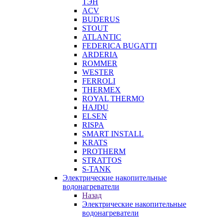
ТЭН
ACV
BUDERUS
STOUT
ATLANTIC
FEDERICA BUGATTI
ARDERIA
ROMMER
WESTER
FERROLI
THERMEX
ROYAL THERMO
HAJDU
ELSEN
RISPA
SMART INSTALL
KRATS
PROTHERM
STRATTOS
S-TANK
Электрические накопительные
водонагреватели
Назад
Электрические накопительные
водонагреватели