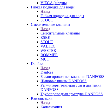
VIEGA (латунь)
Гибкая подводка для воды
Назад
Гибкая подводка для воды
STOUT
Смесительные клапаны
Назад
Смесительные клапаны
ESBE
STOUT
VALTEC
WESTER
ROMMER
MUT
Danfoss
Назад
Danfoss
Балансировочные клапаны DANFOSS
Шаровые краны DANFOSS
Регуляторы температуры и давления
DANFOSS
Трубопроводная арматура DANFOSS
Канализация
Назад
Канализация