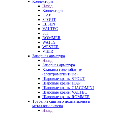
Коллекторы
Назад
Коллекторы
ITAP
STOUT
ELSEN
VALTEC
STI
ROMMER
WATTS
WESTER
VIEIR
Запорная арматура
Назад
Запорная арматура
Клапаны соленойдные
(электромагнитные)
Шаровые краны STOUT
Шаровые краны ITAP
Шаровые краны GIACOMINI
Шаровые краны VALTEC
Шаровые краны ROMMER
Трубы из сшитого полиэтилена и
металлополимера
Назад