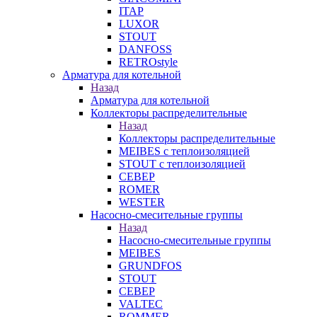
ITAP
LUXOR
STOUT
DANFOSS
RETROstyle
Арматура для котельной
Назад
Арматура для котельной
Коллекторы распределительные
Назад
Коллекторы распределительные
MEIBES с теплоизоляцией
STOUT с теплоизоляцией
СЕВЕР
ROMER
WESTER
Насосно-смесительные группы
Назад
Насосно-смесительные группы
MEIBES
GRUNDFOS
STOUT
СЕВЕР
VALTEC
ROMMER