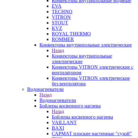
Конвекторы внутрипольные водяные
EVA
TECHNO
VITRON
STOUT
KVZ
ROYAL THERMO
ROMMER
Конвекторы внутрипольные электрические
Назад
Конвекторы внутрипольные
электрические
Конвекторы VITRON электрические с
вентилятором
Конвекторы VITRON электрические
без вентилятора
Водонагреватели
Назад
Водонагреватели
Бойлеры косвенного нагрева
Назад
Бойлеры косвенного нагрева
VAILLANT
BAXI
САРМАТ плоские настенные "сухой"