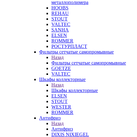
металлополимера
HOOBS
REHAU
STOUT
VALTEC
SANHA
ELSEN
ROMMER
РОСТУРПЛАСТ
Фильтры сетчатые самопромывные
Назад
Фильтры сетчатые самопромывные
GOETZE
VALTEC
Шкафы коллекторные
Назад
Шкафы коллекторные
ELSEN
STOUT
WESTER
ROMMER
Антифриз
Назад
Антифриз
DIXIS NIXIEGEL