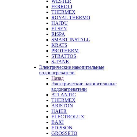
WESTER
FERROLI
THERMEX
ROYAL THERMO
HAJDU
ELSEN
RISPA
SMART INSTALL
KRATS
PROTHERM
STRATTOS
S-TANK
Электрические накопительные
водонагреватели
Назад
Электрические накопительные
водонагреватели
ATLANTIC
THERMEX
ARISTON
HAIER
ELECTROLUX
BAXI
EDISSON
GROSSETO