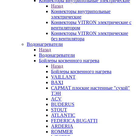
Конвекторы внутрипольные электрические
Назад
Конвекторы внутрипольные
электрические
Конвекторы VITRON электрические с
вентилятором
Конвекторы VITRON электрические
без вентилятора
Водонагреватели
Назад
Водонагреватели
Бойлеры косвенного нагрева
Назад
Бойлеры косвенного нагрева
VAILLANT
BAXI
САРМАТ плоские настенные "сухой"
ТЭН
ACV
BUDERUS
STOUT
ATLANTIC
FEDERICA BUGATTI
ARDERIA
ROMMER