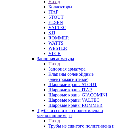
Назад
Коллекторы
ITAP
STOUT
ELSEN
VALTEC
STI
ROMMER
WATTS
WESTER
VIEIR
Запорная арматура
Назад
Запорная арматура
Клапаны соленойдные
(электромагнитные)
Шаровые краны STOUT
Шаровые краны ITAP
Шаровые краны GIACOMINI
Шаровые краны VALTEC
Шаровые краны ROMMER
Трубы из сшитого полиэтилена и
металлополимера
Назад
Трубы из сшитого полиэтилена и