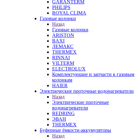
GARANTERM
PHILIPS
ROYAL CLIMA
Газовые колонки
Назад
Газовые колонки
ARISTON
BAXI
ЛЕМАКС
THERMEX
RINNAI
VILTERM
ELECTROLUX
Комплектующие и запчасти к газовым
колонкам
HAIER
Электрические проточные водонагреватели
Назад
Электрические проточные
водонагреватели
REDRING
ЭВАН
THERMEX
Буферные ёмкости-аккумуляторы
Назад