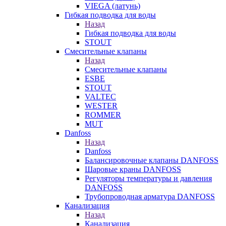
VIEGA (латунь)
Гибкая подводка для воды
Назад
Гибкая подводка для воды
STOUT
Смесительные клапаны
Назад
Смесительные клапаны
ESBE
STOUT
VALTEC
WESTER
ROMMER
MUT
Danfoss
Назад
Danfoss
Балансировочные клапаны DANFOSS
Шаровые краны DANFOSS
Регуляторы температуры и давления
DANFOSS
Трубопроводная арматура DANFOSS
Канализация
Назад
Канализация