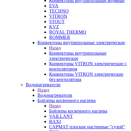
Конвекторы внутрипольные водяные
EVA
TECHNO
VITRON
STOUT
KVZ
ROYAL THERMO
ROMMER
Конвекторы внутрипольные электрические
Назад
Конвекторы внутрипольные
электрические
Конвекторы VITRON электрические с
вентилятором
Конвекторы VITRON электрические
без вентилятора
Водонагреватели
Назад
Водонагреватели
Бойлеры косвенного нагрева
Назад
Бойлеры косвенного нагрева
VAILLANT
BAXI
САРМАТ плоские настенные "сухой"