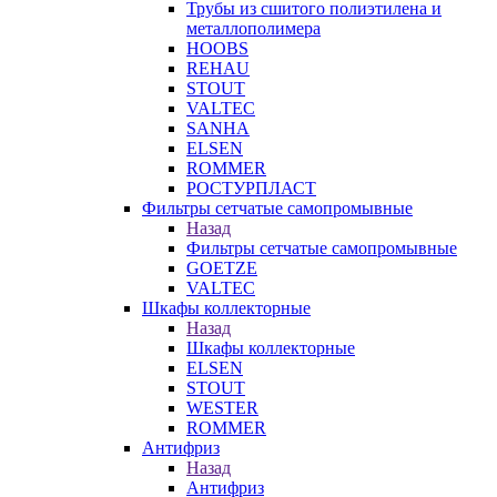
Трубы из сшитого полиэтилена и
металлополимера
HOOBS
REHAU
STOUT
VALTEC
SANHA
ELSEN
ROMMER
РОСТУРПЛАСТ
Фильтры сетчатые самопромывные
Назад
Фильтры сетчатые самопромывные
GOETZE
VALTEC
Шкафы коллекторные
Назад
Шкафы коллекторные
ELSEN
STOUT
WESTER
ROMMER
Антифриз
Назад
Антифриз