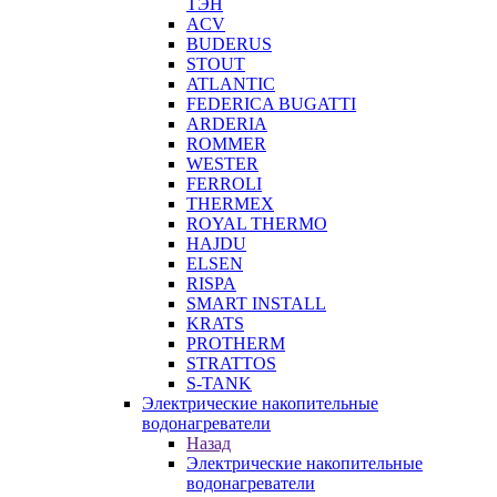
ТЭН
ACV
BUDERUS
STOUT
ATLANTIC
FEDERICA BUGATTI
ARDERIA
ROMMER
WESTER
FERROLI
THERMEX
ROYAL THERMO
HAJDU
ELSEN
RISPA
SMART INSTALL
KRATS
PROTHERM
STRATTOS
S-TANK
Электрические накопительные
водонагреватели
Назад
Электрические накопительные
водонагреватели