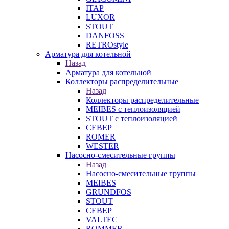
ITAP
LUXOR
STOUT
DANFOSS
RETROstyle
Арматура для котельной
Назад
Арматура для котельной
Коллекторы распределительные
Назад
Коллекторы распределительные
MEIBES с теплоизоляцией
STOUT с теплоизоляцией
СЕВЕР
ROMER
WESTER
Насосно-смесительные группы
Назад
Насосно-смесительные группы
MEIBES
GRUNDFOS
STOUT
СЕВЕР
VALTEC
ROMMER