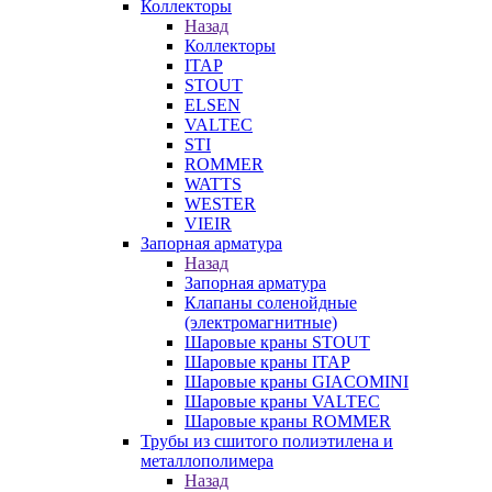
Коллекторы
Назад
Коллекторы
ITAP
STOUT
ELSEN
VALTEC
STI
ROMMER
WATTS
WESTER
VIEIR
Запорная арматура
Назад
Запорная арматура
Клапаны соленойдные
(электромагнитные)
Шаровые краны STOUT
Шаровые краны ITAP
Шаровые краны GIACOMINI
Шаровые краны VALTEC
Шаровые краны ROMMER
Трубы из сшитого полиэтилена и
металлополимера
Назад