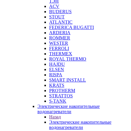
ТЭН
ACV
BUDERUS
STOUT
ATLANTIC
FEDERICA BUGATTI
ARDERIA
ROMMER
WESTER
FERROLI
THERMEX
ROYAL THERMO
HAJDU
ELSEN
RISPA
SMART INSTALL
KRATS
PROTHERM
STRATTOS
S-TANK
Электрические накопительные
водонагреватели
Назад
Электрические накопительные
водонагреватели