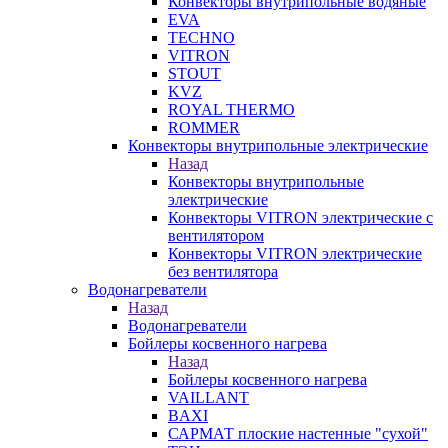
Конвекторы внутрипольные водяные
EVA
TECHNO
VITRON
STOUT
KVZ
ROYAL THERMO
ROMMER
Конвекторы внутрипольные электрические
Назад
Конвекторы внутрипольные
электрические
Конвекторы VITRON электрические с
вентилятором
Конвекторы VITRON электрические
без вентилятора
Водонагреватели
Назад
Водонагреватели
Бойлеры косвенного нагрева
Назад
Бойлеры косвенного нагрева
VAILLANT
BAXI
САРМАТ плоские настенные "сухой"