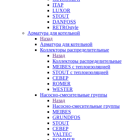
ITAP
LUXOR
STOUT
DANFOSS
RETROstyle
Арматура для котельной
Назад
Арматура для котельной
Коллекторы распределительные
Назад
Коллекторы распределительные
MEIBES с теплоизоляцией
STOUT с теплоизоляцией
СЕВЕР
ROMER
WESTER
Насосно-смесительные группы
Назад
Насосно-смесительные группы
MEIBES
GRUNDFOS
STOUT
СЕВЕР
VALTEC
ROMMER