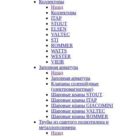
Коллекторы
Назад
Коллекторы
ITAP
STOUT
ELSEN
VALTEC
STI
ROMMER
WATTS
WESTER
VIEIR
Запорная арматура
Назад
Запорная арматура
Клапаны соленойдные
(электромагнитные)
Шаровые краны STOUT
Шаровые краны ITAP
Шаровые краны GIACOMINI
Шаровые краны VALTEC
Шаровые краны ROMMER
Трубы из сшитого полиэтилена и
металлополимера
Назад