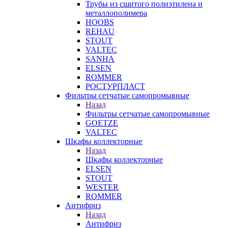
Трубы из сшитого полиэтилена и
металлополимера
HOOBS
REHAU
STOUT
VALTEC
SANHA
ELSEN
ROMMER
РОСТУРПЛАСТ
Фильтры сетчатые самопромывные
Назад
Фильтры сетчатые самопромывные
GOETZE
VALTEC
Шкафы коллекторные
Назад
Шкафы коллекторные
ELSEN
STOUT
WESTER
ROMMER
Антифриз
Назад
Антифриз