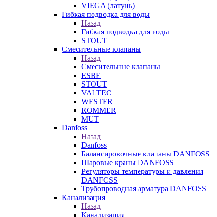
VIEGA (латунь)
Гибкая подводка для воды
Назад
Гибкая подводка для воды
STOUT
Смесительные клапаны
Назад
Смесительные клапаны
ESBE
STOUT
VALTEC
WESTER
ROMMER
MUT
Danfoss
Назад
Danfoss
Балансировочные клапаны DANFOSS
Шаровые краны DANFOSS
Регуляторы температуры и давления
DANFOSS
Трубопроводная арматура DANFOSS
Канализация
Назад
Канализация