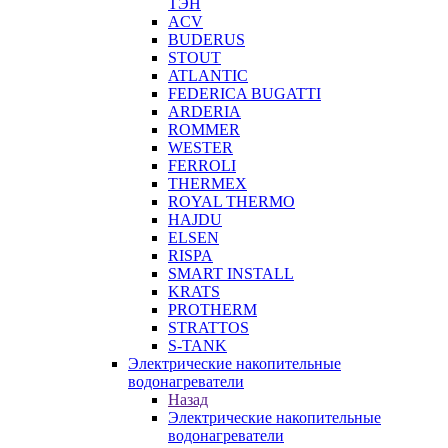
ТЭН
ACV
BUDERUS
STOUT
ATLANTIC
FEDERICA BUGATTI
ARDERIA
ROMMER
WESTER
FERROLI
THERMEX
ROYAL THERMO
HAJDU
ELSEN
RISPA
SMART INSTALL
KRATS
PROTHERM
STRATTOS
S-TANK
Электрические накопительные
водонагреватели
Назад
Электрические накопительные
водонагреватели