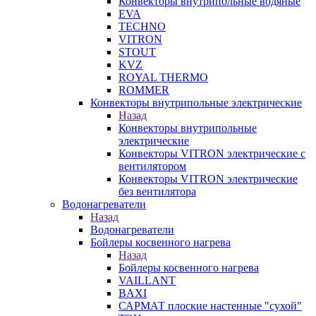
Конвекторы внутрипольные водяные
EVA
TECHNO
VITRON
STOUT
KVZ
ROYAL THERMO
ROMMER
Конвекторы внутрипольные электрические
Назад
Конвекторы внутрипольные
электрические
Конвекторы VITRON электрические с
вентилятором
Конвекторы VITRON электрические
без вентилятора
Водонагреватели
Назад
Водонагреватели
Бойлеры косвенного нагрева
Назад
Бойлеры косвенного нагрева
VAILLANT
BAXI
САРМАТ плоские настенные "сухой"