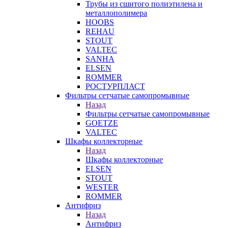
Трубы из сшитого полиэтилена и
металлополимера
HOOBS
REHAU
STOUT
VALTEC
SANHA
ELSEN
ROMMER
РОСТУРПЛАСТ
Фильтры сетчатые самопромывные
Назад
Фильтры сетчатые самопромывные
GOETZE
VALTEC
Шкафы коллекторные
Назад
Шкафы коллекторные
ELSEN
STOUT
WESTER
ROMMER
Антифриз
Назад
Антифриз