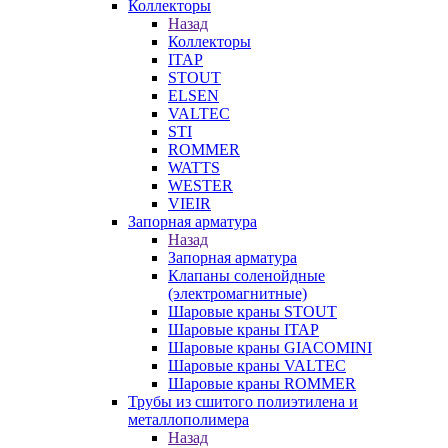
Коллекторы
Назад
Коллекторы
ITAP
STOUT
ELSEN
VALTEC
STI
ROMMER
WATTS
WESTER
VIEIR
Запорная арматура
Назад
Запорная арматура
Клапаны соленойдные
(электромагнитные)
Шаровые краны STOUT
Шаровые краны ITAP
Шаровые краны GIACOMINI
Шаровые краны VALTEC
Шаровые краны ROMMER
Трубы из сшитого полиэтилена и
металлополимера
Назад