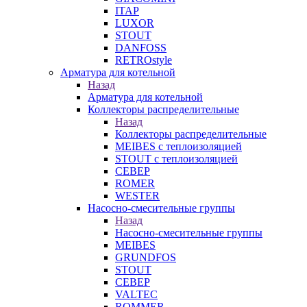
ITAP
LUXOR
STOUT
DANFOSS
RETROstyle
Арматура для котельной
Назад
Арматура для котельной
Коллекторы распределительные
Назад
Коллекторы распределительные
MEIBES с теплоизоляцией
STOUT с теплоизоляцией
СЕВЕР
ROMER
WESTER
Насосно-смесительные группы
Назад
Насосно-смесительные группы
MEIBES
GRUNDFOS
STOUT
СЕВЕР
VALTEC
ROMMER