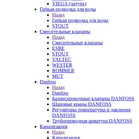
VIEGA (латунь)
Гибкая подводка для воды
Назад
Гибкая подводка для воды
STOUT
Смесительные клапаны
Назад
Смесительные клапаны
ESBE
STOUT
VALTEC
WESTER
ROMMER
MUT
Danfoss
Назад
Danfoss
Балансировочные клапаны DANFOSS
Шаровые краны DANFOSS
Регуляторы температуры и давления
DANFOSS
Трубопроводная арматура DANFOSS
Канализация
Назад
Канализация