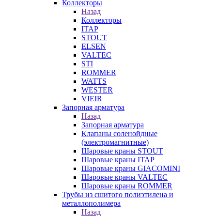
Коллекторы
Назад
Коллекторы
ITAP
STOUT
ELSEN
VALTEC
STI
ROMMER
WATTS
WESTER
VIEIR
Запорная арматура
Назад
Запорная арматура
Клапаны соленойдные
(электромагнитные)
Шаровые краны STOUT
Шаровые краны ITAP
Шаровые краны GIACOMINI
Шаровые краны VALTEC
Шаровые краны ROMMER
Трубы из сшитого полиэтилена и
металлополимера
Назад