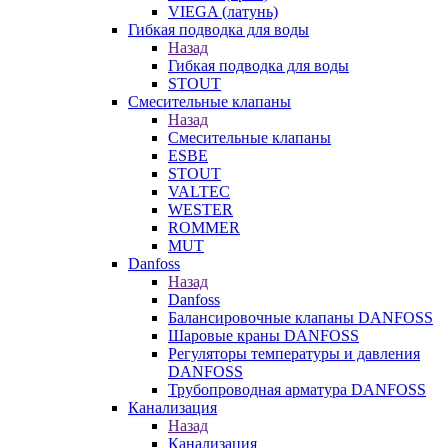
VIEGA (латунь)
Гибкая подводка для воды
Назад
Гибкая подводка для воды
STOUT
Смесительные клапаны
Назад
Смесительные клапаны
ESBE
STOUT
VALTEC
WESTER
ROMMER
MUT
Danfoss
Назад
Danfoss
Балансировочные клапаны DANFOSS
Шаровые краны DANFOSS
Регуляторы температуры и давления
DANFOSS
Трубопроводная арматура DANFOSS
Канализация
Назад
Канализация