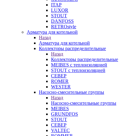
ITAP
LUXOR
STOUT
DANFOSS
RETROstyle
Арматура для котельной
Назад
Арматура для котельной
Коллекторы распределительные
Назад
Коллекторы распределительные
MEIBES с теплоизоляцией
STOUT с теплоизоляцией
СЕВЕР
ROMER
WESTER
Насосно-смесительные группы
Назад
Насосно-смесительные группы
MEIBES
GRUNDFOS
STOUT
СЕВЕР
VALTEC
ROMMER