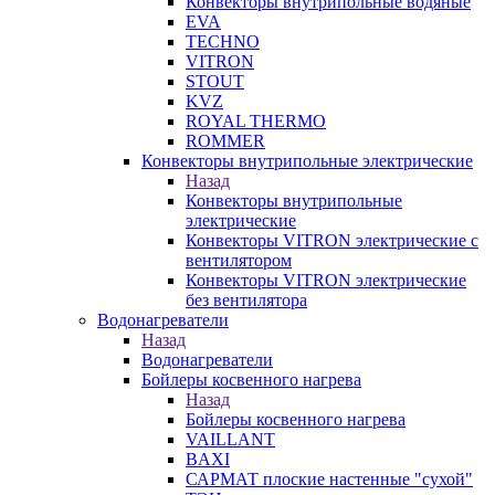
Конвекторы внутрипольные водяные
EVA
TECHNO
VITRON
STOUT
KVZ
ROYAL THERMO
ROMMER
Конвекторы внутрипольные электрические
Назад
Конвекторы внутрипольные
электрические
Конвекторы VITRON электрические с
вентилятором
Конвекторы VITRON электрические
без вентилятора
Водонагреватели
Назад
Водонагреватели
Бойлеры косвенного нагрева
Назад
Бойлеры косвенного нагрева
VAILLANT
BAXI
САРМАТ плоские настенные "сухой"