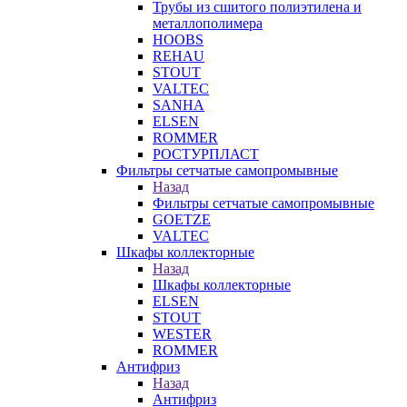
Трубы из сшитого полиэтилена и
металлополимера
HOOBS
REHAU
STOUT
VALTEC
SANHA
ELSEN
ROMMER
РОСТУРПЛАСТ
Фильтры сетчатые самопромывные
Назад
Фильтры сетчатые самопромывные
GOETZE
VALTEC
Шкафы коллекторные
Назад
Шкафы коллекторные
ELSEN
STOUT
WESTER
ROMMER
Антифриз
Назад
Антифриз