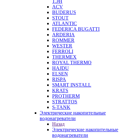
ТЭН
ACV
BUDERUS
STOUT
ATLANTIC
FEDERICA BUGATTI
ARDERIA
ROMMER
WESTER
FERROLI
THERMEX
ROYAL THERMO
HAJDU
ELSEN
RISPA
SMART INSTALL
KRATS
PROTHERM
STRATTOS
S-TANK
Электрические накопительные
водонагреватели
Назад
Электрические накопительные
водонагреватели