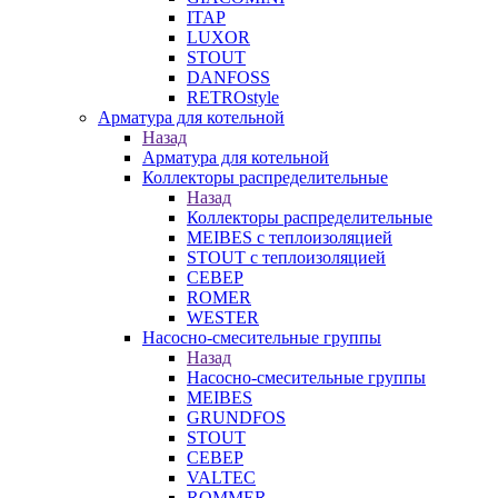
ITAP
LUXOR
STOUT
DANFOSS
RETROstyle
Арматура для котельной
Назад
Арматура для котельной
Коллекторы распределительные
Назад
Коллекторы распределительные
MEIBES с теплоизоляцией
STOUT с теплоизоляцией
СЕВЕР
ROMER
WESTER
Насосно-смесительные группы
Назад
Насосно-смесительные группы
MEIBES
GRUNDFOS
STOUT
СЕВЕР
VALTEC
ROMMER