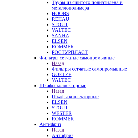
Трубы из сшитого полиэтилена и
металлополимера
HOOBS
REHAU
STOUT
VALTEC
SANHA
ELSEN
ROMMER
РОСТУРПЛАСТ
Фильтры сетчатые самопромывные
Назад
Фильтры сетчатые самопромывные
GOETZE
VALTEC
Шкафы коллекторные
Назад
Шкафы коллекторные
ELSEN
STOUT
WESTER
ROMMER
Антифриз
Назад
Антифриз