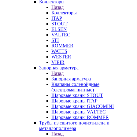
Коллекторы
Назад
Коллекторы
ITAP
STOUT
ELSEN
VALTEC
STI
ROMMER
WATTS
WESTER
VIEIR
Запорная арматура
Назад
Запорная арматура
Клапаны соленойдные
(электромагнитные)
Шаровые краны STOUT
Шаровые краны ITAP
Шаровые краны GIACOMINI
Шаровые краны VALTEC
Шаровые краны ROMMER
Трубы из сшитого полиэтилена и
металлополимера
Назад