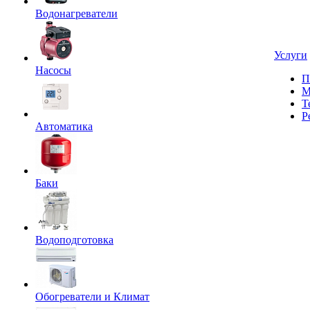
Водонагреватели
Услуги
Насосы
П
М
Т
Р
Автоматика
Баки
Водоподготовка
Обогреватели и Климат