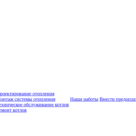
роектирование отопления
онтаж системы отопления
Наши работы
Внести предопла
ехническое обслуживание котлов
емонт котлов