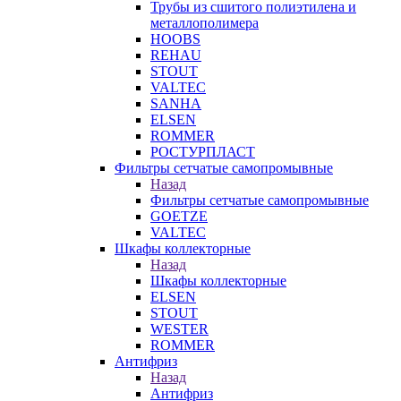
Трубы из сшитого полиэтилена и
металлополимера
HOOBS
REHAU
STOUT
VALTEC
SANHA
ELSEN
ROMMER
РОСТУРПЛАСТ
Фильтры сетчатые самопромывные
Назад
Фильтры сетчатые самопромывные
GOETZE
VALTEC
Шкафы коллекторные
Назад
Шкафы коллекторные
ELSEN
STOUT
WESTER
ROMMER
Антифриз
Назад
Антифриз