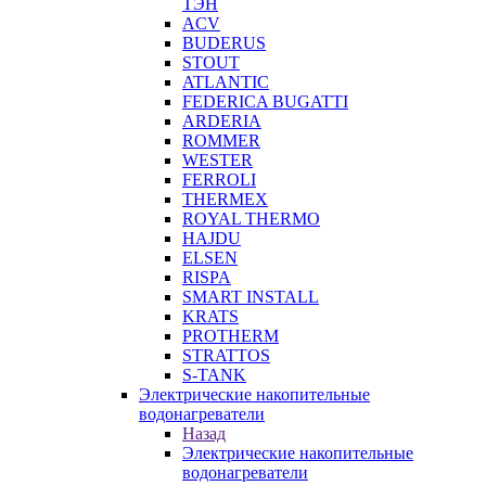
ТЭН
ACV
BUDERUS
STOUT
ATLANTIC
FEDERICA BUGATTI
ARDERIA
ROMMER
WESTER
FERROLI
THERMEX
ROYAL THERMO
HAJDU
ELSEN
RISPA
SMART INSTALL
KRATS
PROTHERM
STRATTOS
S-TANK
Электрические накопительные
водонагреватели
Назад
Электрические накопительные
водонагреватели