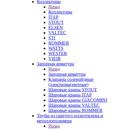
Коллекторы
Назад
Коллекторы
ITAP
STOUT
ELSEN
VALTEC
STI
ROMMER
WATTS
WESTER
VIEIR
Запорная арматура
Назад
Запорная арматура
Клапаны соленойдные
(электромагнитные)
Шаровые краны STOUT
Шаровые краны ITAP
Шаровые краны GIACOMINI
Шаровые краны VALTEC
Шаровые краны ROMMER
Трубы из сшитого полиэтилена и
металлополимера
Назад