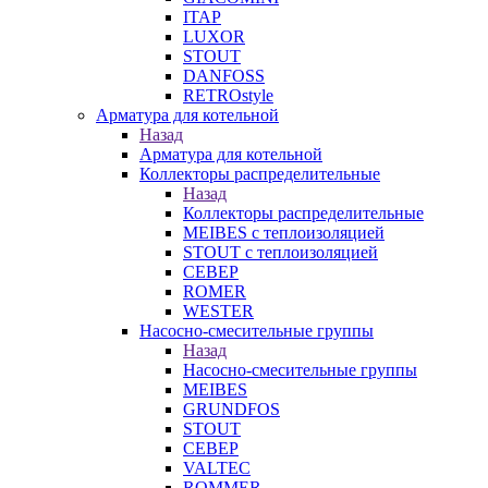
ITAP
LUXOR
STOUT
DANFOSS
RETROstyle
Арматура для котельной
Назад
Арматура для котельной
Коллекторы распределительные
Назад
Коллекторы распределительные
MEIBES с теплоизоляцией
STOUT с теплоизоляцией
СЕВЕР
ROMER
WESTER
Насосно-смесительные группы
Назад
Насосно-смесительные группы
MEIBES
GRUNDFOS
STOUT
СЕВЕР
VALTEC
ROMMER