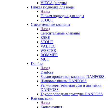
VIEGA (латунь)
Гибкая подводка для воды
Назад
Гибкая подводка для воды
STOUT
Смесительные клапаны
Назад
Смесительные клапаны
ESBE
STOUT
VALTEC
WESTER
ROMMER
MUT
Danfoss
Назад
Danfoss
Балансировочные клапаны DANFOSS
Шаровые краны DANFOSS
Регуляторы температуры и давления
DANFOSS
Трубопроводная арматура DANFOSS
Канализация
Назад
Канализация