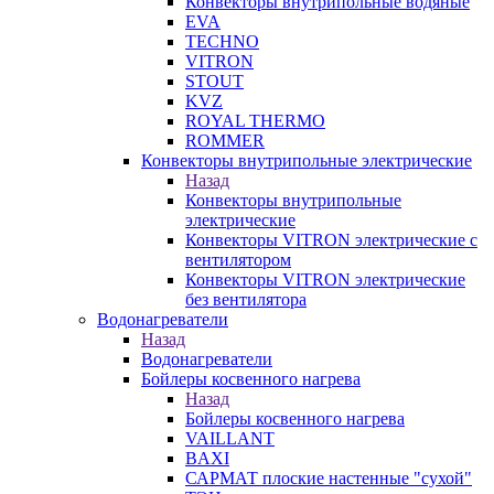
Конвекторы внутрипольные водяные
EVA
TECHNO
VITRON
STOUT
KVZ
ROYAL THERMO
ROMMER
Конвекторы внутрипольные электрические
Назад
Конвекторы внутрипольные
электрические
Конвекторы VITRON электрические с
вентилятором
Конвекторы VITRON электрические
без вентилятора
Водонагреватели
Назад
Водонагреватели
Бойлеры косвенного нагрева
Назад
Бойлеры косвенного нагрева
VAILLANT
BAXI
САРМАТ плоские настенные "сухой"