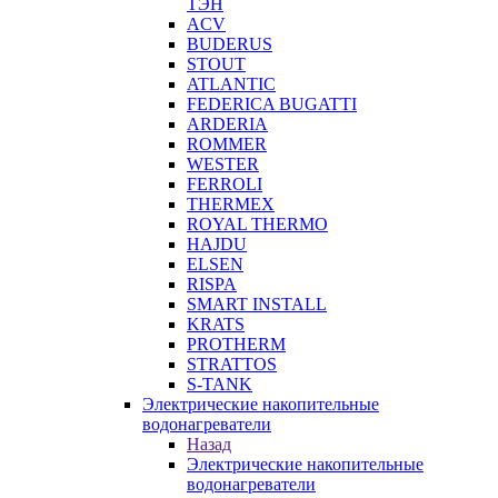
ТЭН
ACV
BUDERUS
STOUT
ATLANTIC
FEDERICA BUGATTI
ARDERIA
ROMMER
WESTER
FERROLI
THERMEX
ROYAL THERMO
HAJDU
ELSEN
RISPA
SMART INSTALL
KRATS
PROTHERM
STRATTOS
S-TANK
Электрические накопительные
водонагреватели
Назад
Электрические накопительные
водонагреватели