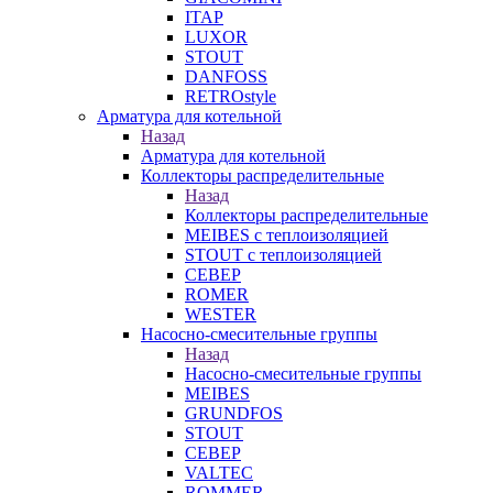
ITAP
LUXOR
STOUT
DANFOSS
RETROstyle
Арматура для котельной
Назад
Арматура для котельной
Коллекторы распределительные
Назад
Коллекторы распределительные
MEIBES с теплоизоляцией
STOUT с теплоизоляцией
СЕВЕР
ROMER
WESTER
Насосно-смесительные группы
Назад
Насосно-смесительные группы
MEIBES
GRUNDFOS
STOUT
СЕВЕР
VALTEC
ROMMER