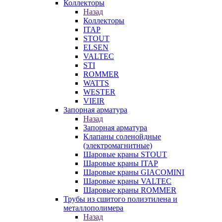
Коллекторы
Назад
Коллекторы
ITAP
STOUT
ELSEN
VALTEC
STI
ROMMER
WATTS
WESTER
VIEIR
Запорная арматура
Назад
Запорная арматура
Клапаны соленойдные
(электромагнитные)
Шаровые краны STOUT
Шаровые краны ITAP
Шаровые краны GIACOMINI
Шаровые краны VALTEC
Шаровые краны ROMMER
Трубы из сшитого полиэтилена и
металлополимера
Назад