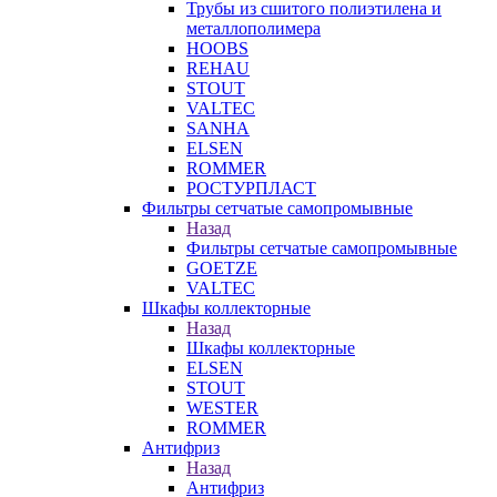
Трубы из сшитого полиэтилена и
металлополимера
HOOBS
REHAU
STOUT
VALTEC
SANHA
ELSEN
ROMMER
РОСТУРПЛАСТ
Фильтры сетчатые самопромывные
Назад
Фильтры сетчатые самопромывные
GOETZE
VALTEC
Шкафы коллекторные
Назад
Шкафы коллекторные
ELSEN
STOUT
WESTER
ROMMER
Антифриз
Назад
Антифриз