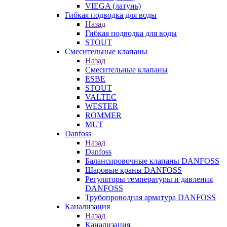
VIEGA (латунь)
Гибкая подводка для воды
Назад
Гибкая подводка для воды
STOUT
Смесительные клапаны
Назад
Смесительные клапаны
ESBE
STOUT
VALTEC
WESTER
ROMMER
MUT
Danfoss
Назад
Danfoss
Балансировочные клапаны DANFOSS
Шаровые краны DANFOSS
Регуляторы температуры и давления
DANFOSS
Трубопроводная арматура DANFOSS
Канализация
Назад
Канализация