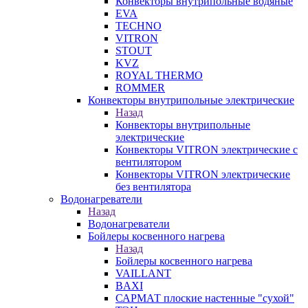
Конвекторы внутрипольные водяные
EVA
TECHNO
VITRON
STOUT
KVZ
ROYAL THERMO
ROMMER
Конвекторы внутрипольные электрические
Назад
Конвекторы внутрипольные
электрические
Конвекторы VITRON электрические с
вентилятором
Конвекторы VITRON электрические
без вентилятора
Водонагреватели
Назад
Водонагреватели
Бойлеры косвенного нагрева
Назад
Бойлеры косвенного нагрева
VAILLANT
BAXI
САРМАТ плоские настенные "сухой"