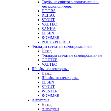
Трубы из сшитого полиэтилена и
металлополимера
HOOBS
REHAU
STOUT
VALTEC
SANHA
ELSEN
ROMMER
РОСТУРПЛАСТ
Фильтры сетчатые самопромывные
Назад
Фильтры сетчатые самопромывные
GOETZE
VALTEC
Шкафы коллекторные
Назад
Шкафы коллекторные
ELSEN
STOUT
WESTER
ROMMER
Антифриз
Назад
Антифриз