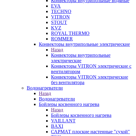
Конвекторы внутрипольные водяные
EVA
TECHNO
VITRON
STOUT
KVZ
ROYAL THERMO
ROMMER
Конвекторы внутрипольные электрические
Назад
Конвекторы внутрипольные
электрические
Конвекторы VITRON электрические с
вентилятором
Конвекторы VITRON электрические
без вентилятора
Водонагреватели
Назад
Водонагреватели
Бойлеры косвенного нагрева
Назад
Бойлеры косвенного нагрева
VAILLANT
BAXI
САРМАТ плоские настенные "сухой"