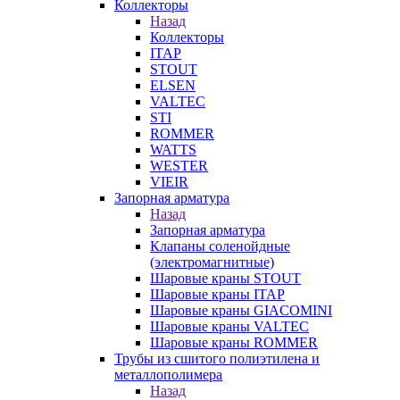
Коллекторы
Назад
Коллекторы
ITAP
STOUT
ELSEN
VALTEC
STI
ROMMER
WATTS
WESTER
VIEIR
Запорная арматура
Назад
Запорная арматура
Клапаны соленойдные
(электромагнитные)
Шаровые краны STOUT
Шаровые краны ITAP
Шаровые краны GIACOMINI
Шаровые краны VALTEC
Шаровые краны ROMMER
Трубы из сшитого полиэтилена и
металлополимера
Назад