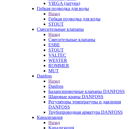
VIEGA (латунь)
Гибкая подводка для воды
Назад
Гибкая подводка для воды
STOUT
Смесительные клапаны
Назад
Смесительные клапаны
ESBE
STOUT
VALTEC
WESTER
ROMMER
MUT
Danfoss
Назад
Danfoss
Балансировочные клапаны DANFOSS
Шаровые краны DANFOSS
Регуляторы температуры и давления
DANFOSS
Трубопроводная арматура DANFOSS
Канализация
Назад
Канализация