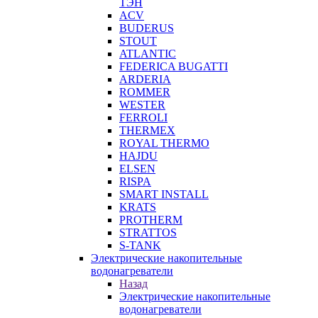
ТЭН
ACV
BUDERUS
STOUT
ATLANTIC
FEDERICA BUGATTI
ARDERIA
ROMMER
WESTER
FERROLI
THERMEX
ROYAL THERMO
HAJDU
ELSEN
RISPA
SMART INSTALL
KRATS
PROTHERM
STRATTOS
S-TANK
Электрические накопительные
водонагреватели
Назад
Электрические накопительные
водонагреватели