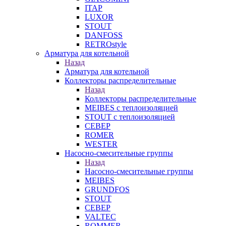
ITAP
LUXOR
STOUT
DANFOSS
RETROstyle
Арматура для котельной
Назад
Арматура для котельной
Коллекторы распределительные
Назад
Коллекторы распределительные
MEIBES с теплоизоляцией
STOUT с теплоизоляцией
СЕВЕР
ROMER
WESTER
Насосно-смесительные группы
Назад
Насосно-смесительные группы
MEIBES
GRUNDFOS
STOUT
СЕВЕР
VALTEC
ROMMER