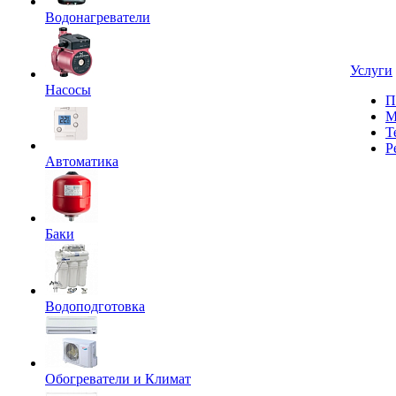
Водонагреватели
Услуги
Насосы
П
М
Т
Р
Автоматика
Баки
Водоподготовка
Обогреватели и Климат