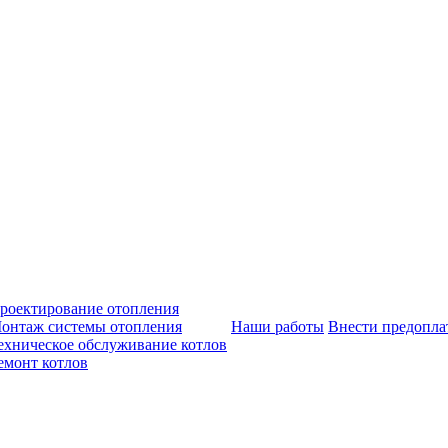
роектирование отопления
онтаж системы отопления
Наши работы
Внести предопла
ехническое обслуживание котлов
емонт котлов