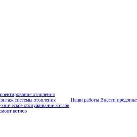
роектирование отопления
онтаж системы отопления
Наши работы
Внести предопла
ехническое обслуживание котлов
емонт котлов