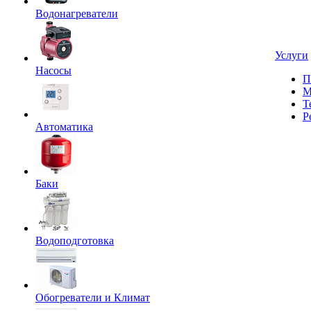
Водонагреватели
Услуги
Насосы
П
М
Т
Р
Автоматика
Баки
Водоподготовка
Обогреватели и Климат