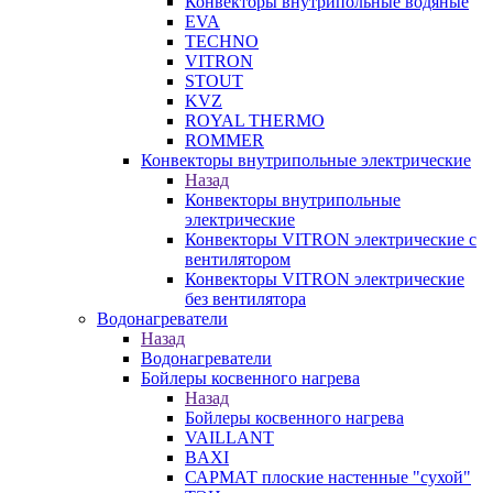
Конвекторы внутрипольные водяные
EVA
TECHNO
VITRON
STOUT
KVZ
ROYAL THERMO
ROMMER
Конвекторы внутрипольные электрические
Назад
Конвекторы внутрипольные
электрические
Конвекторы VITRON электрические с
вентилятором
Конвекторы VITRON электрические
без вентилятора
Водонагреватели
Назад
Водонагреватели
Бойлеры косвенного нагрева
Назад
Бойлеры косвенного нагрева
VAILLANT
BAXI
САРМАТ плоские настенные "сухой"