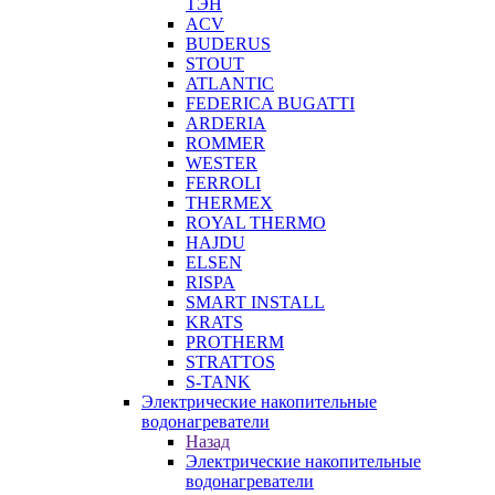
ТЭН
ACV
BUDERUS
STOUT
ATLANTIC
FEDERICA BUGATTI
ARDERIA
ROMMER
WESTER
FERROLI
THERMEX
ROYAL THERMO
HAJDU
ELSEN
RISPA
SMART INSTALL
KRATS
PROTHERM
STRATTOS
S-TANK
Электрические накопительные
водонагреватели
Назад
Электрические накопительные
водонагреватели