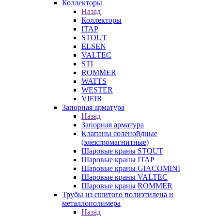
Коллекторы
Назад
Коллекторы
ITAP
STOUT
ELSEN
VALTEC
STI
ROMMER
WATTS
WESTER
VIEIR
Запорная арматура
Назад
Запорная арматура
Клапаны соленойдные
(электромагнитные)
Шаровые краны STOUT
Шаровые краны ITAP
Шаровые краны GIACOMINI
Шаровые краны VALTEC
Шаровые краны ROMMER
Трубы из сшитого полиэтилена и
металлополимера
Назад