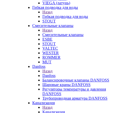
VIEGA (латунь)
Гибкая подводка для воды
Назад
Гибкая подводка для воды
STOUT
Смесительные клапаны
Назад
Смесительные клапаны
ESBE
STOUT
VALTEC
WESTER
ROMMER
MUT
Danfoss
Назад
Danfoss
Балансировочные клапаны DANFOSS
Шаровые краны DANFOSS
Регуляторы температуры и давления
DANFOSS
Трубопроводная арматура DANFOSS
Канализация
Назад
Канализация