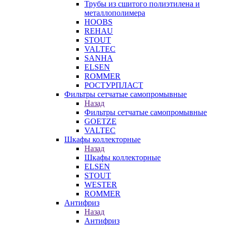
Трубы из сшитого полиэтилена и
металлополимера
HOOBS
REHAU
STOUT
VALTEC
SANHA
ELSEN
ROMMER
РОСТУРПЛАСТ
Фильтры сетчатые самопромывные
Назад
Фильтры сетчатые самопромывные
GOETZE
VALTEC
Шкафы коллекторные
Назад
Шкафы коллекторные
ELSEN
STOUT
WESTER
ROMMER
Антифриз
Назад
Антифриз