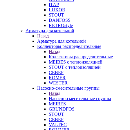
ITAP
LUXOR
STOUT
DANFOSS
RETROstyle
Арматура для котельной
Назад
Арматура для котельной
Коллекторы распределительные
Назад
Коллекторы распределительные
MEIBES с теплоизоляцией
STOUT с теплоизоляцией
СЕВЕР
ROMER
WESTER
Насосно-смесительные группы
Назад
Насосно-смесительные группы
MEIBES
GRUNDFOS
STOUT
СЕВЕР
VALTEC
ROMMER