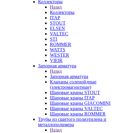
Коллекторы
Назад
Коллекторы
ITAP
STOUT
ELSEN
VALTEC
STI
ROMMER
WATTS
WESTER
VIEIR
Запорная арматура
Назад
Запорная арматура
Клапаны соленойдные
(электромагнитные)
Шаровые краны STOUT
Шаровые краны ITAP
Шаровые краны GIACOMINI
Шаровые краны VALTEC
Шаровые краны ROMMER
Трубы из сшитого полиэтилена и
металлополимера
Назад