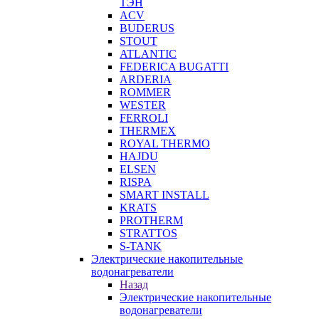
ТЭН
ACV
BUDERUS
STOUT
ATLANTIC
FEDERICA BUGATTI
ARDERIA
ROMMER
WESTER
FERROLI
THERMEX
ROYAL THERMO
HAJDU
ELSEN
RISPA
SMART INSTALL
KRATS
PROTHERM
STRATTOS
S-TANK
Электрические накопительные
водонагреватели
Назад
Электрические накопительные
водонагреватели