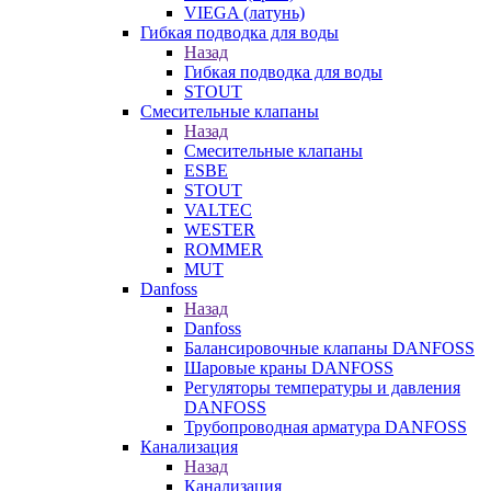
VIEGA (латунь)
Гибкая подводка для воды
Назад
Гибкая подводка для воды
STOUT
Смесительные клапаны
Назад
Смесительные клапаны
ESBE
STOUT
VALTEC
WESTER
ROMMER
MUT
Danfoss
Назад
Danfoss
Балансировочные клапаны DANFOSS
Шаровые краны DANFOSS
Регуляторы температуры и давления
DANFOSS
Трубопроводная арматура DANFOSS
Канализация
Назад
Канализация