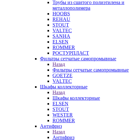
Трубы из сшитого полиэтилена и
металлополимера
HOOBS
REHAU
STOUT
VALTEC
SANHA
ELSEN
ROMMER
РОСТУРПЛАСТ
Фильтры сетчатые самопромывные
Назад
Фильтры сетчатые самопромывные
GOETZE
VALTEC
Шкафы коллекторные
Назад
Шкафы коллекторные
ELSEN
STOUT
WESTER
ROMMER
Антифриз
Назад
Антифриз