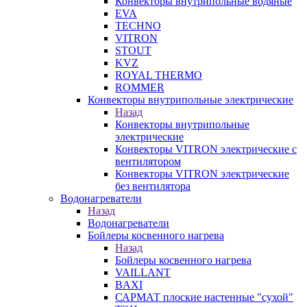
Конвекторы внутрипольные водяные
EVA
TECHNO
VITRON
STOUT
KVZ
ROYAL THERMO
ROMMER
Конвекторы внутрипольные электрические
Назад
Конвекторы внутрипольные
электрические
Конвекторы VITRON электрические с
вентилятором
Конвекторы VITRON электрические
без вентилятора
Водонагреватели
Назад
Водонагреватели
Бойлеры косвенного нагрева
Назад
Бойлеры косвенного нагрева
VAILLANT
BAXI
САРМАТ плоские настенные "сухой"