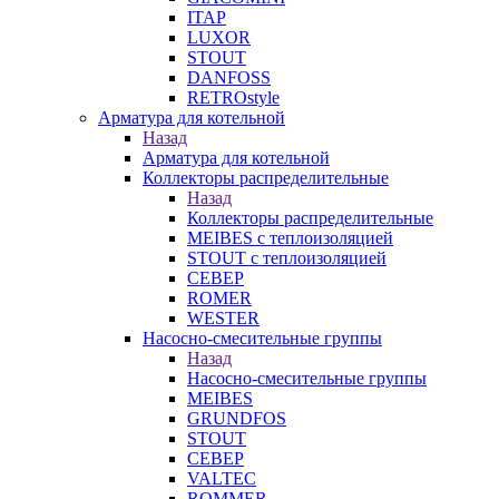
ITAP
LUXOR
STOUT
DANFOSS
RETROstyle
Арматура для котельной
Назад
Арматура для котельной
Коллекторы распределительные
Назад
Коллекторы распределительные
MEIBES с теплоизоляцией
STOUT с теплоизоляцией
СЕВЕР
ROMER
WESTER
Насосно-смесительные группы
Назад
Насосно-смесительные группы
MEIBES
GRUNDFOS
STOUT
СЕВЕР
VALTEC
ROMMER