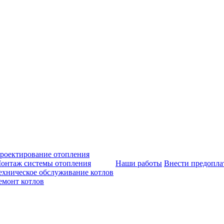
роектирование отопления
онтаж системы отопления
Наши работы
Внести предопла
ехническое обслуживание котлов
емонт котлов