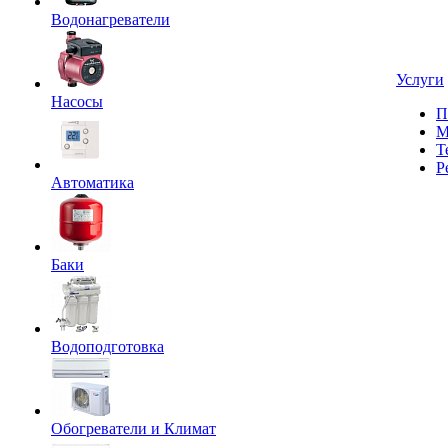
Водонагреватели
Услуги
Насосы
П
М
Т
Р
Автоматика
Баки
Водоподготовка
Обогреватели и Климат